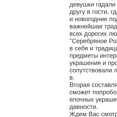
девушки гадали 
другу в гости, 
и новогодние п
важнейшая трад
всех дорогих лю
"Серебряное Ро
в себя и традиц
предметы интерь
украшения и пр
сопутствовали 
в.
Вторая составл
сможет попробов
елочных украше
давности.
Ждем Вас смотре