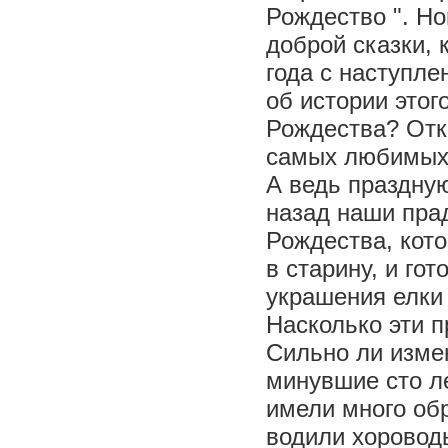
Рождество ". Но
доброй сказки, 
года с наступле
об истории этог
Рождества? Отк
самых любимых 
А ведь праздную
назад наши пра
Рождества, кот
в старину, и го
украшения елки
Насколько эти 
Сильно ли изме
минувшие сто л
имели много обр
водили хоровод