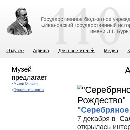
Государственное бюджетное учрежд
«Ивановский государственный исто
имени Д.Г. Бур
О музее
Афиша
Для посетителей
Медиа
К
Музей
А
предлагает
•
Музей Онлайн
•
Пушкинская карта
"Серебряное
7 декабря в Са
открылась инте