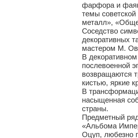
фарфора и фаян
темы советской 
металл», «Обще
Соседство симв
декоративных т
мастером М. Овч
В декоративном
послевоенной э
возвращаются т
кистью, яркие к
В трансформаци
насыщенная соб
страны.
Предметный ряд
«Альбома Импер
Оцуп, любезно 