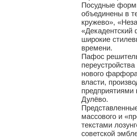
Посудные формы
объединены в т
кружево», «Нез
«Декадентский 
широкие стилев
времени.
Пафос решитель
переустройства
нового фарфора
власти, произв
предприятиями в
Дулёво.
Представленные
массового и «п
текстами лозун
советской эмбл