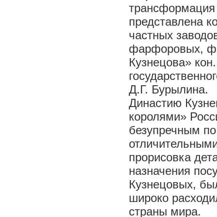
трансформация 
представлена к
частных заводо
фарфоровых, фа
Кузнецова» кон.
государственног
Д.Г. Бурылина.
Династию Кузне
королями» Росс
безупречным по
отличительными
прорисовка дета
назначения пос
Кузнецовых, был
широко расходи
страны мира.