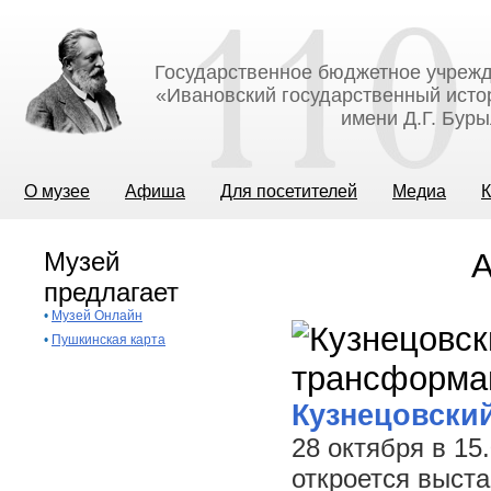
Государственное бюджетное учрежд
«Ивановский государственный исто
имени Д.Г. Бур
О музее
Афиша
Для посетителей
Медиа
К
Музей
А
предлагает
•
Музей Онлайн
•
Пушкинская карта
Кузнецовски
28 октября в 15
откроется выст