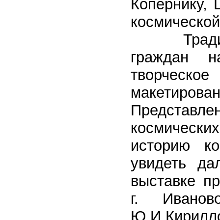
Копернику, 
космической
Традицион
граждан н
творческое
макетиров
Представ
космическ
историю ко
увидеть да
выставке п
г. Иванов
Ю.И.Кири