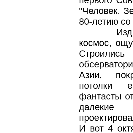
первого Сов
"Человек. З
80-летию со
Издревле 
космос, ощу
Строились
обсерватор
Азии, пок
потолки е
фантасты от
далекие
проектиров
И вот 4 окт