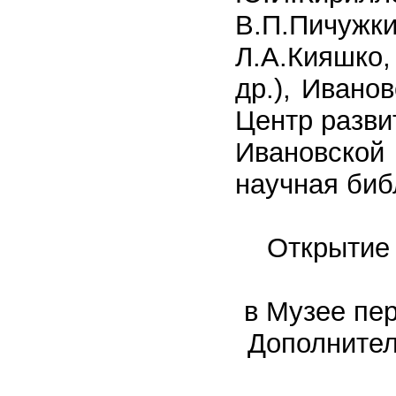
В.П.Пичужк
Л.А.Кияшко
др.), Ивано
Центр разви
Ивановской
научная биб
Открытие 
в Музее пер
Дополнител