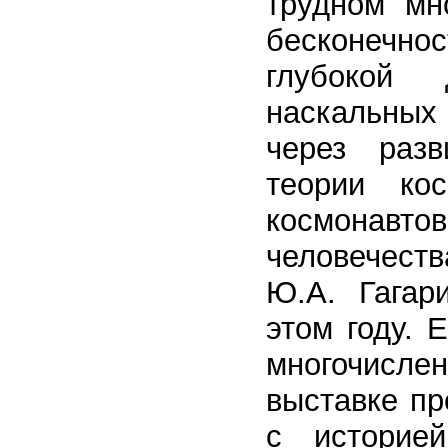
трудном мн
бесконечн
глубокой
наскальных
через раз
теории ко
космонав
человечеств
Ю.А. Гагар
этом году. 
многочислен
выставке пр
с историе