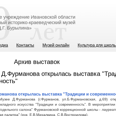
е учреждение Ивановской области
ый историко-краеведческий музей
.Г. Бурылина»
едиа
Контакты
Музей онлайн
Культура для школ
Архив выставок
рманова открылась выставка "Традиции и современно
узее Д.Фурманова (г.Фурманов, ул.Б.Фурмановская, д.69) отк
икладного искусства "Традиции и современность". В мероприятии
Модельного салона" Фурмановской коррекционной школы - лауреат
ая палитра" (рук. Е.В.Михалкина, С.В.Востроилова).