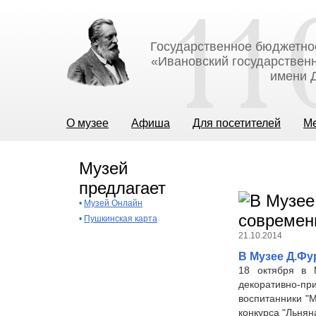
Государственное бюджетно
«Ивановский государственн
имени Д
О музее
Афиша
Для посетителей
М
Музей
предлагает
•
Музей Онлайн
•
Пушкинская карта
21.10.2014
В Музее Д.Фу
18 октября в М
декоративно-пр
воспитанники "
конкурса "Льнян