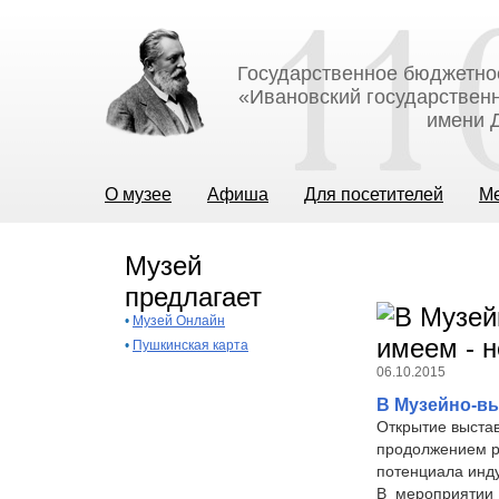
Государственное бюджетно
«Ивановский государственн
имени Д
О музее
Афиша
Для посетителей
М
Музей
предлагает
•
Музей Онлайн
•
Пушкинская карта
06.10.2015
В Музейно-вы
Открытие выстав
продолжением р
потенциала инду
В мероприятии 