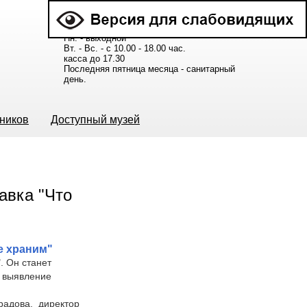
Расписание работы музея:
Пн. - выходной
Вт. - Вс. - с 10.00 - 18.00 час.
касса до 17.30
Последняя пятница месяца - санитарный
день.
ьников
Доступный музей
е храним"
. Он
станет
 выявление
адова, директор