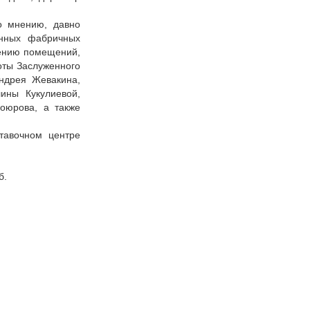
о мнению, давно
инных фабричных
лению помещений,
оты Заслуженного
ндрея Жевакина,
ины Кукулиевой,
оюрова, а также
ставочном центре
уб.