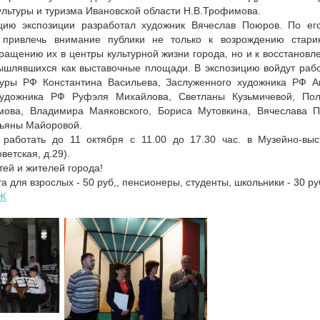
льтуры и туризма Ивановской области Н.В.Трофимова.
цию экспозиции разработал художник Вячеслав Поюров. По ег
 привлечь внимание публики не только к возрождению стар
ращению их в центры культурной жизни города, но и к восстанов
ышлявшихся как выставочные площади. В экспозицию войдут раб
туры РФ Константина Васильева, Заслуженного художника РФ А
художника РФ Руфэля Михайлова, Светланы Кузьмичевой, Пол
ова, Владимира Маяковского, Бориса Мутовкина, Вячеслава П
ьяны Майоровой.
 работать до 11 октября с 11.00 до 17.30 час. в Музейно-вы
оветская, д.29).
ей и жителей города!
а для взрослых - 50 руб,, пенсионеры, студенты, школьники - 30 р
Ж