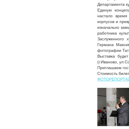
Департамента ку
Единую концеп
настало время
корпусов и прев
изначально зам
работника куль
Заслуженного 
Германа Максим
фотографии Тат
Выставка будет
(г.Иваново, ул.С
Приглашаем гост
Стоимость билет
ФОТОРЕПОРТА