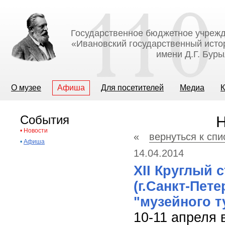
Государственное бюджетное учрежд
«Ивановский государственный исто
имени Д.Г. Бур
О музее
Афиша
Для посетителей
Медиа
К
События
Н
•
Новости
«
вернуться к спи
•
Афиша
14.04.2014
XII Круглый 
(г.Санкт-Пет
"музейного т
10-11 апреля 